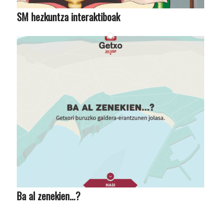
SM hezkuntza interaktiboak
Ba al zenekien…?