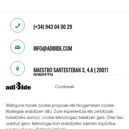
(+34) 943 04 00 29
INFO@ADIBIDE.COM
MAESTRO SANTESTEBAN 3, 4.A | 20011
DONOSTIA
Cookieak
Webgune honek cookie propioak eta hirugarrenen cookie-
fitxategiak erabiltzen ditu. Zure esperientzia eta zerbitzuak
hobetzeko asmoz, cookie teknologiaz baliatzen gara. Ohar hau
onartuz gero, teknologia hori erabiltzeko baimen esplizitua