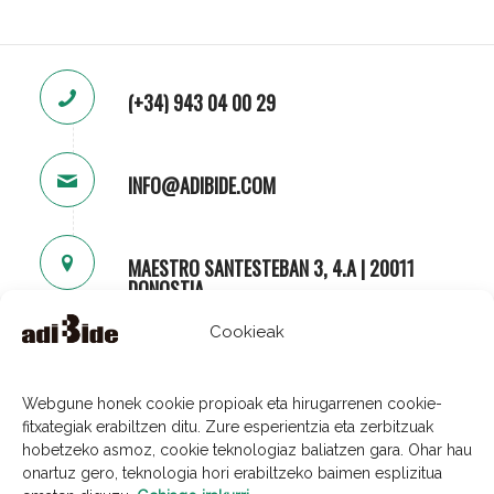
(+34) 943 04 00 29
INFO@ADIBIDE.COM
MAESTRO SANTESTEBAN 3, 4.A | 20011
DONOSTIA
Cookieak
Webgune honek cookie propioak eta hirugarrenen cookie-
fitxategiak erabiltzen ditu. Zure esperientzia eta zerbitzuak
hobetzeko asmoz, cookie teknologiaz baliatzen gara. Ohar hau
onartuz gero, teknologia hori erabiltzeko baimen esplizitua