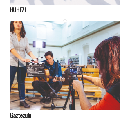
HUHEZI
Gaztezulo