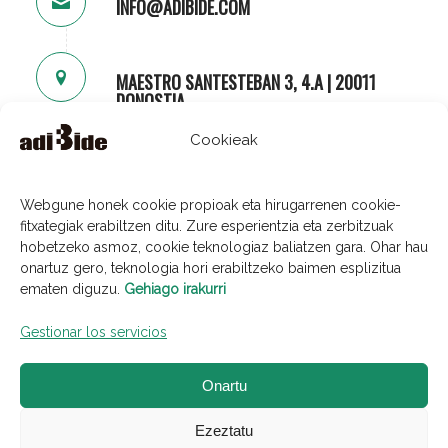
INFO@ADIBIDE.COM
MAESTRO SANTESTEBAN 3, 4.A | 20011
DONOSTIA
Cookieak
Webgune honek cookie propioak eta hirugarrenen cookie-
fitxategiak erabiltzen ditu. Zure esperientzia eta zerbitzuak
hobetzeko asmoz, cookie teknologiaz baliatzen gara. Ohar hau
onartuz gero, teknologia hori erabiltzeko baimen esplizitua
ematen diguzu.
Gehiago irakurri
AVISO LEGAL
Gestionar los servicios
Onartu
POLÍTICA DE PRIVACIDAD
Ezeztatu